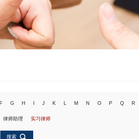
F
G
H
I
J
K
L
M
N
O
P
Q
R
律师助理
实习律师
搜索