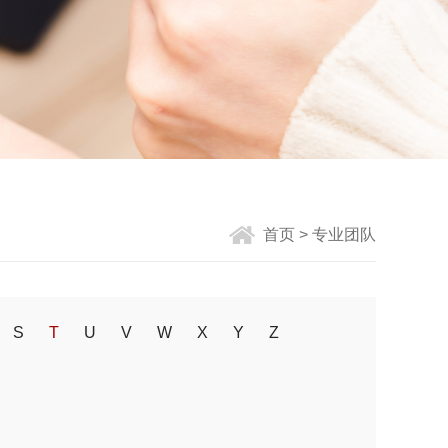
首页
> 专业团队
S
T
U
V
W
X
Y
Z