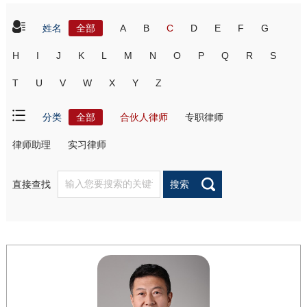
姓名
全部
A
B
C
D
E
F
G
H
I
J
K
L
M
N
O
P
Q
R
S
T
U
V
W
X
Y
Z
分类
全部
合伙人律师
专职律师
律师助理
实习律师
直接查找
搜索