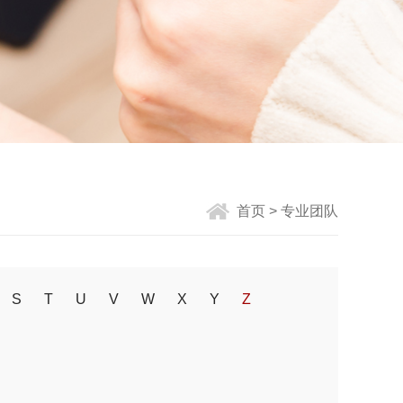
首页
> 专业团队
S
T
U
V
W
X
Y
Z