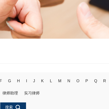
F
G
H
I
J
K
L
M
N
O
P
Q
R
律师助理
实习律师
搜索