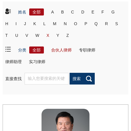
姓名
全部
A
B
C
D
E
F
G
H
I
J
K
L
M
N
O
P
Q
R
S
T
U
V
W
X
Y
Z
分类
全部
合伙人律师
专职律师
律师助理
实习律师
直接查找
搜索