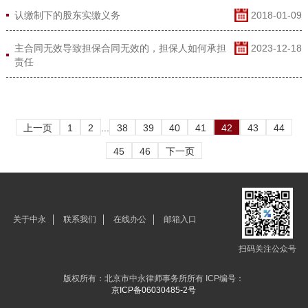
认缴制下的股东实缴义务
2018-01-09
主合同无效导致担保合同无效的，担保人如何承担
2023-12-18
责任
上一页
1
2
...
38
39
40
41
42
43
44
45
46
下一页
关于中永
联系我们
在线办公
邮箱入口
扫码关注公众号
版权所有：北京市中永律师事务所所有 ICP编号：
京ICP备06030485-2号