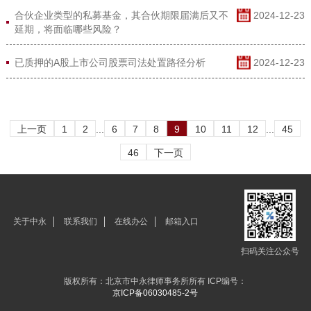
合伙企业类型的私募基金，其合伙期限届满后又不
2024-12-23
延期，将面临哪些风险？
已质押的A股上市公司股票司法处置路径分析
2024-12-23
上一页
1
2
...
6
7
8
9
10
11
12
...
45
46
下一页
关于中永
联系我们
在线办公
邮箱入口
扫码关注公众号
版权所有：北京市中永律师事务所所有 ICP编号：
京ICP备06030485-2号